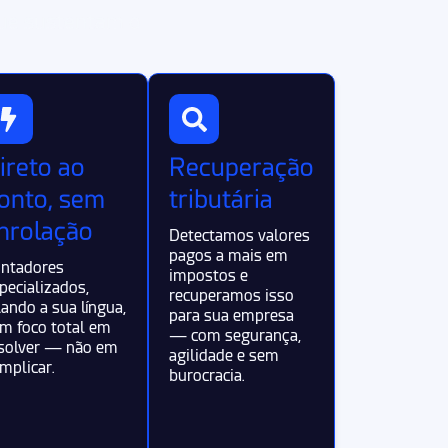
que sustentam o
ireto ao
Recuperação
onto, sem
tributária
nrolação
Detectamos valores
pagos a mais em
ntadores
impostos e
pecializados,
recuperamos isso
lando a sua língua,
para sua empresa
m foco total em
— com segurança,
solver — não em
agilidade e sem
mplicar.
burocracia.