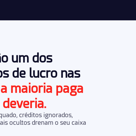
ão um dos
os de lucro nas
 a maioria paga
 deveria.
equado
,
créditos ignorados
,
gais ocultos
drenam o seu caixa