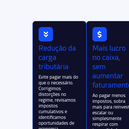
Mais do que ec
Redução da
Mais lucro
carga
no caixa,
tributária
sem
aumentar
Evite pagar mais do
que o necessário.
faturament
Corrigimos
distorções no
Ao pagar menos
regime, revisamos
impostos, sobra
impostos
mais para reinvest
cumulativos e
escalar ou
identificamos
simplesmente
oportunidades de
respirar com
economia.