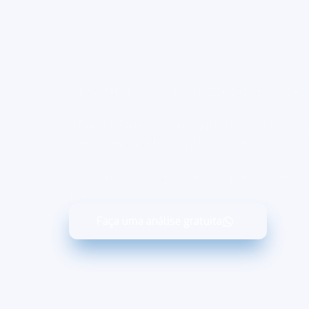
está entre as que
impostos demais?
Um estudo com empresas da B3 reve
434 de 546
fizeram ajustes tributários
pagavam mais do que deviam
.
As
maiores empresas do país
estão c
erro.
Faça uma análise gratuita