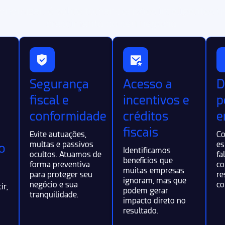
onomizar, é sobre tomar decisões inteligentes 
crescimento do seu negócio.
Segurança
Acesso a
D
fiscal e
incentivos e
p
conformidade
créditos
e
fiscais
Evite autuações,
Co
multas e passivos
es
o
Identificamos
ocultos. Atuamos de
fa
benefícios que
forma preventiva
co
muitas empresas
para proteger seu
re
ignoram, mas que
negócio e sua
co
ir,
podem gerar
tranquilidade.
impacto direto no
resultado.