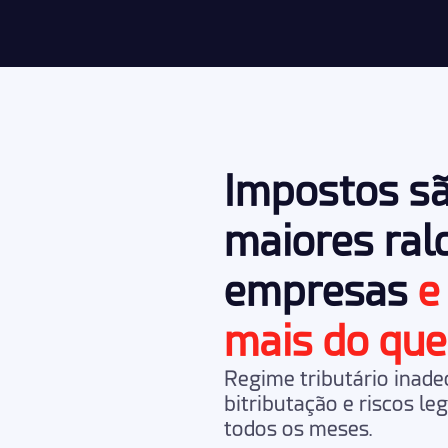
Impostos s
maiores ral
empresas
e
mais do que
Regime tributário inad
bitributação
e
riscos le
todos os meses.